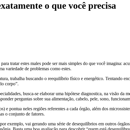
exatamente o que você precisa
 para tratar estes males pode ser mais simples do que você imagina: ac
ma variedade de problemas como estes.
ura, trabalha buscando o reequilíbrio físico e energético. Tentando en
lo corpo”.
cialidades, busca-se elaborar uma hipótese diagnostica, na visão da m
ponder perguntas sobre sua alimentação, cabelo, pele, sono, funcioname
) e pontua neles regiões referentes a cada órgão, além dos microssist
as o conjunto de fatores.
or exemplo, vai gerando uma série de desequilíbrios em outros órgãos e
nsônia. Basta uma boa avaliação para descobrir “quem está desequilibr