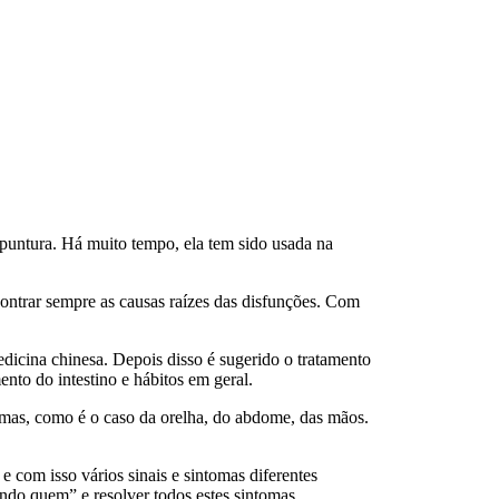
upuntura. Há muito tempo, ela tem sido usada na
contrar sempre as causas raízes das disfunções. Com
edicina chinesa. Depois disso é sugerido o tratamento
nto do intestino e hábitos em geral.
emas, como é o caso da orelha, do abdome, das mãos.
 com isso vários sinais e sintomas diferentes
ando quem” e resolver todos estes sintomas.