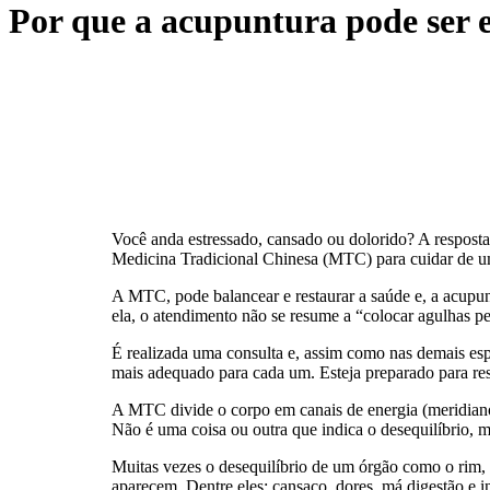
Por que a acupuntura pode ser 
Você anda estressado, cansado ou dolorido? A resposta
Medicina Tradicional Chinesa (MTC) para cuidar de u
A MTC, pode balancear e restaurar a saúde e, a acupunt
ela, o atendimento não se resume a “colocar agulhas pe
É realizada uma consulta e, assim como nas demais espe
mais adequado para cada um. Esteja preparado para res
A MTC divide o corpo em canais de energia (meridianos
Não é uma coisa ou outra que indica o desequilíbrio, m
Muitas vezes o desequilíbrio de um órgão como o rim, p
aparecem. Dentre eles: cansaço, dores, má digestão e i