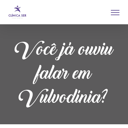
Você já ouviu
falar em
Vulvodínia?